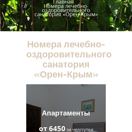
Главная
Номера лечебно-
оздоровительного
санатория «Орен-Крым»
Номера лечебно-
оздоровительного
санатория
«Орен-Крым»
Апартаменты
от 6450
за чел/сутки