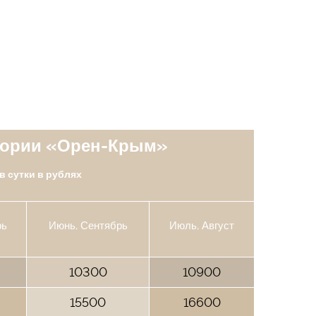
тории «Орен-Крым»
в сутки в рублях
рь
Июнь, Сентябрь
Июль, Август
10300
10900
15500
16600