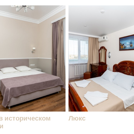
в историческом
Люкс
и