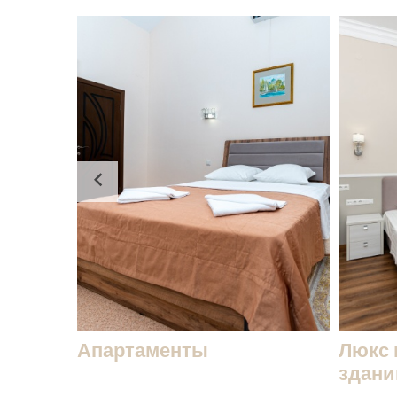
Апартаменты
Люкс 
здани