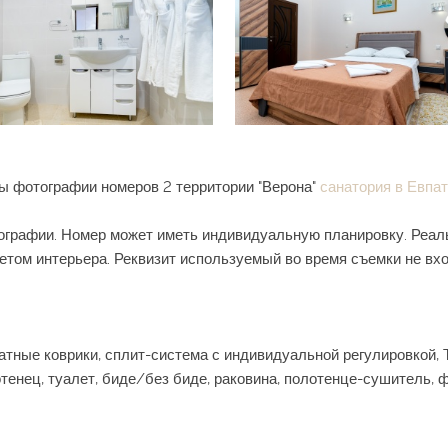
ы фотографии номеров 2 территории "Верона"
санатория в Евпа
графии. Номер может иметь индивидуальную планировку. Реал
етом интерьера. Реквизит используемый во время съемки не вхо
тные коврики, сплит-система с индивидуальной регулировкой, T
енец, туалет, биде/без биде, раковина, полотенце-сушитель, фе