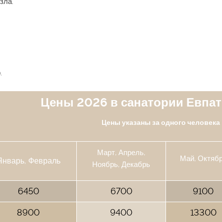
узла.
.
Цены 2026 в санатории Евпа
Цены указаны за одного человека 
Март, Апрель,
Май, Октяб
Январь, Февраль
Ноябрь, Декабрь
6450
6700
9100
8900
9400
13300