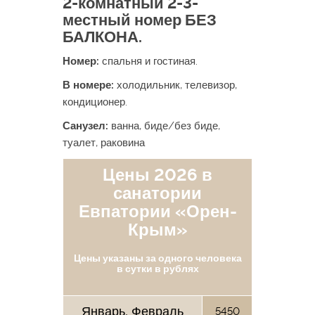
2-комнатный 2-3-
местный номер БЕЗ
БАЛКОНА.
Номер:
спальня и гостиная.
В номере:
холодильник, телевизор,
кондиционер.
Санузел:
ванна, биде/без биде,
туалет, раковина
Цены 2026 в
санатории
Евпатории «Орен-
Крым»
Цены указаны за одного человека
в сутки в рублях
Январь, Февраль
5450