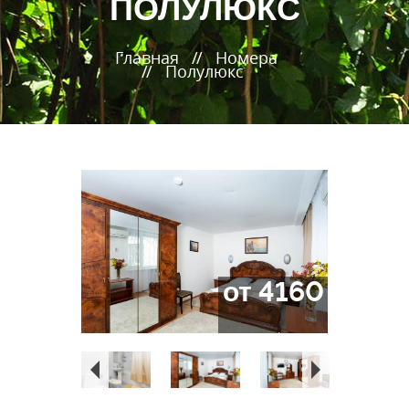
ПОЛУЛЮКС
Главная
Номера
Полулюкс
от 4160
за чел/сутки