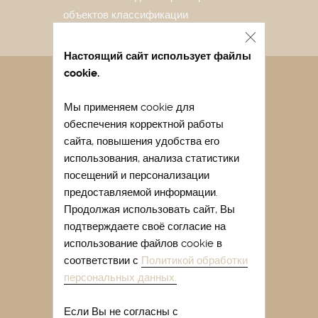
объектов классификации
Настоящий сайт использует файлы
cookie.
Санаторий в Евпатории
Мы применяем cookie для
Лечение в санатории Евпатории
обеспечения корректной работы
Отдых в Евпатории весной
сайта, повышения удобства его
Отдых в Евпатории с детьми
использования, анализа статистики
посещений и персонализации
Легочный санаторий Крыма
предоставляемой информации.
Купить путевку в санаторий Крыма
Продолжая использовать сайт, Вы
подтверждаете своё согласие на
Лечение сакскими грязями
использование файлов cookie в
Лечение гинекологических
соответствии с
Политикой обработки
заболеваний в Крыму
персональных данных.
Отдых в Евпатории отзывы
Если Вы не согласны с