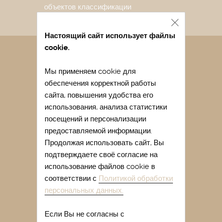
объектов классификации
Настоящий сайт использует файлы
cookie.
Санаторий в Евпатории
Мы применяем cookie для
Лечение в санатории Евпатории
обеспечения корректной работы
Отдых в Евпатории весной
сайта, повышения удобства его
Отдых в Евпатории с детьми
использования, анализа статистики
посещений и персонализации
Легочный санаторий Крыма
предоставляемой информации.
Купить путевку в санаторий Крыма
Продолжая использовать сайт, Вы
подтверждаете своё согласие на
Лечение сакскими грязями
использование файлов cookie в
Лечение гинекологических
соответствии с
Политикой обработки
заболеваний в Крыму
персональных данных.
Отдых в Евпатории отзывы
Если Вы не согласны с
Отдых в санатории Крыма летом