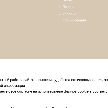
Лечение
Условия
бронирования
тной работы сайта, повышения удобства его использования, ан
ой информации.
тории Евпатории
Отдых в Евпатории весной
Отдых в Евпатор
ете своё согласие на использование файлов cookie в соответс
чение сакскими грязями
Лечение гинекологических заболеван
 в санатории Крыма летом
Санатории Западного Крыма
Карт