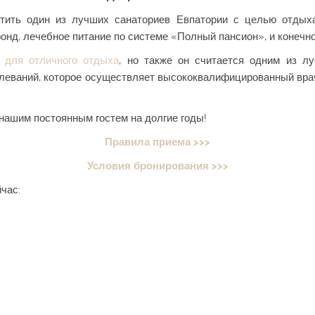
етить один из лучших санаториев Евпатории с целью отдых
нд, лечебное питание по системе «Полный пансион», и конечно
 для отличного отдыха
, но также он считается одним из 
еваний, которое осуществляет высококвалифицированный врач
 нашим постоянным гостем на долгие годы!
Правила приема >>>
Условия бронирования >>>
час: