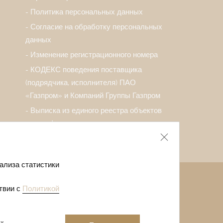
Политика персональных данных
Согласие на обработку персональных
данных
Изменение регистрационного номера
КОДЕКС поведения поставщика
(подрядчика, исполнителя) ПАО
«Газпром» и Компаний Группы Газпром
Выписка из единого реестра объектов
классификации
ализа статистики
ии с детьми
Легочный санаторий Крыма
твии с
Политикой
ий в Крыму
Отдых в Евпатории отзывы
а сайта