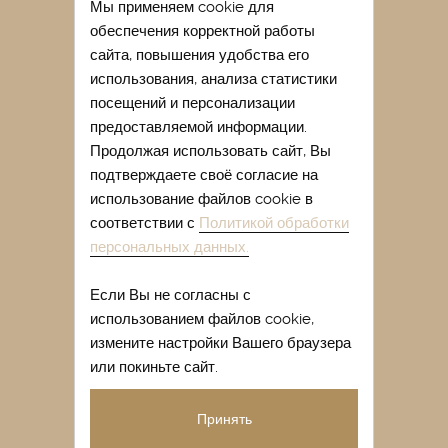
Мы применяем cookie для
Лечение в санатории Евпатории
обеспечения корректной работы
Отдых в Евпатории весной
сайта, повышения удобства его
Отдых в Евпатории с детьми
использования, анализа статистики
посещений и персонализации
Легочный санаторий Крыма
предоставляемой информации.
Купить путевку в санаторий Крыма
Продолжая использовать сайт, Вы
подтверждаете своё согласие на
Лечение сакскими грязями
использование файлов cookie в
Лечение гинекологических
соответствии с
Политикой обработки
заболеваний в Крыму
персональных данных.
Отдых в Евпатории отзывы
Если Вы не согласны с
Отдых в санатории Крыма летом
использованием файлов cookie,
Санатории Западного Крыма
измените настройки Вашего браузера
или покиньте сайт.
Карта сайта
© Санаторий “Орен-Крым” - все права
Принять
защищены 2023