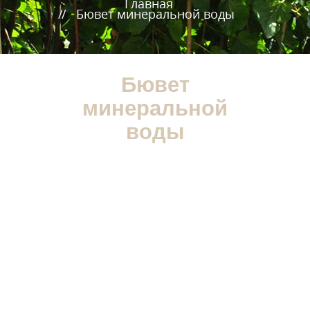
Главная
Бювет минеральной воды
Бювет
минеральной
воды