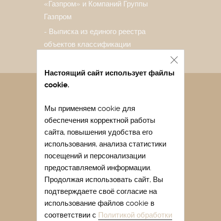
«Газпром» и Компаний Группы
Газпром
Выписка из единого реестра
объектов классификации
Настоящий сайт использует файлы
cookie.
Санаторий в Евпатории
Мы применяем cookie для
Лечение в санатории Евпатории
обеспечения корректной работы
Отдых в Евпатории весной
сайта, повышения удобства его
Отдых в Евпатории с детьми
использования, анализа статистики
посещений и персонализации
Легочный санаторий Крыма
предоставляемой информации.
Купить путевку в санаторий Крыма
Продолжая использовать сайт, Вы
подтверждаете своё согласие на
Лечение сакскими грязями
использование файлов cookie в
Лечение гинекологических
соответствии с
Политикой обработки