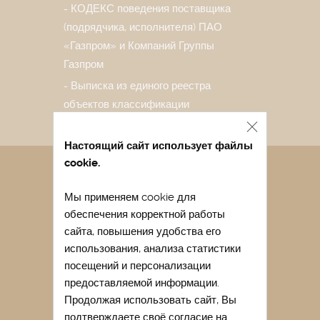
КОДЕКС поведения поставщика
(подрядчика, исполнителя) ПАО
«Газпром» и Компаний Группы
Газпром
Выписка из единого реестра
объектов классификации
Настоящий сайт использует файлы
cookie.
Санаторий в Евпатории
Мы применяем cookie для
Лечение в санатории Евпатории
обеспечения корректной работы
Отдых в Евпатории весной
сайта, повышения удобства его
Отдых в Евпатории с детьми
использования, анализа статистики
посещений и персонализации
Легочный санаторий Крыма
предоставляемой информации.
Купить путевку в санаторий Крыма
Продолжая использовать сайт, Вы
подтверждаете своё согласие на