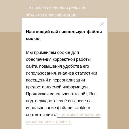
Выписка из единого реестра
объектов классификации
Настоящий сайт использует файлы
cookie.
Санаторий в Евпатории
Мы применяем cookie для
Лечение в санатории Евпатории
обеспечения корректной работы
Отдых в Евпатории весной
сайта, повышения удобства его
Отдых в Евпатории с детьми
использования, анализа статистики
посещений и персонализации
Легочный санаторий Крыма
предоставляемой информации.
Купить путевку в санаторий Крыма
Продолжая использовать сайт, Вы
подтверждаете своё согласие на
Лечение сакскими грязями
использование файлов cookie в
Лечение гинекологических
соответствии с
Политикой обработки
заболеваний в Крыму
персональных данных.