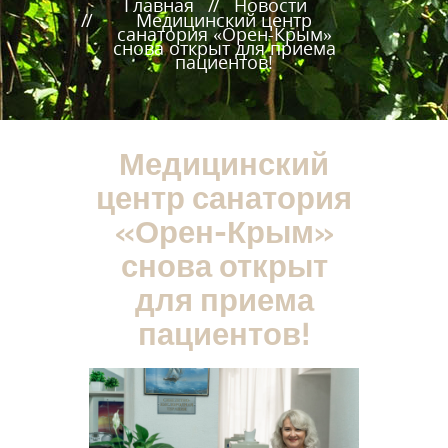
Главная
Новости
Медицинский центр
санатория «Орен-Крым»
снова открыт для приема
пациентов!
Медицинский
центр санатория
«Орен-Крым»
снова открыт
для приема
пациентов!