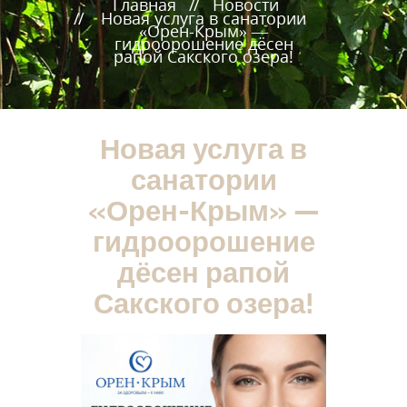
Главная
Новости
Новая услуга в санатории
«Орен-Крым» —
гидроорошение дёсен
рапой Сакского озера!
Новая услуга в
санатории
«Орен-Крым» —
гидроорошение
дёсен рапой
Сакского озера!