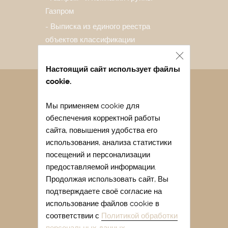
Газпром
Выписка из единого реестра
объектов классификации
Настоящий сайт использует файлы
cookie.
Санаторий в Евпатории
Мы применяем cookie для
Лечение в санатории Евпатории
обеспечения корректной работы
Отдых в Евпатории весной
сайта, повышения удобства его
Отдых в Евпатории с детьми
использования, анализа статистики
посещений и персонализации
Легочный санаторий Крыма
предоставляемой информации.
Купить путевку в санаторий Крыма
Продолжая использовать сайт, Вы
подтверждаете своё согласие на
Лечение сакскими грязями
использование файлов cookie в
Лечение гинекологических
соответствии с
Политикой обработки
заболеваний в Крыму