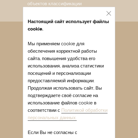
объектов классификации
Настоящий сайт использует файлы
cookie.
Санаторий в Евпатории
Мы применяем cookie для
Лечение в санатории Евпатории
обеспечения корректной работы
Отдых в Евпатории весной
сайта, повышения удобства его
Отдых в Евпатории с детьми
использования, анализа статистики
посещений и персонализации
Легочный санаторий Крыма
предоставляемой информации.
Купить путевку в санаторий Крыма
Продолжая использовать сайт, Вы
подтверждаете своё согласие на
Лечение сакскими грязями
использование файлов cookie в
Лечение гинекологических
соответствии с
Политикой обработки
заболеваний в Крыму
персональных данных.
Отдых в Евпатории отзывы
Если Вы не согласны с
Отдых в санатории Крыма летом