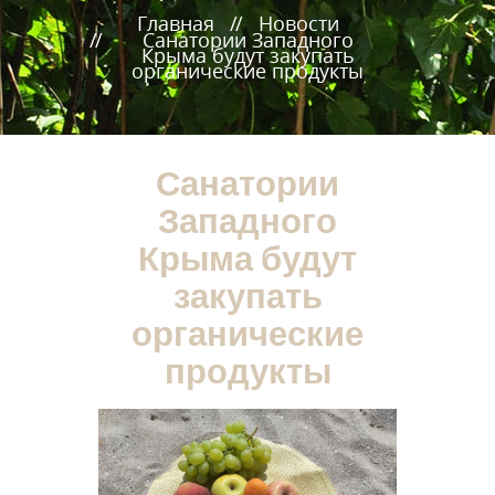
Главная
Новости
Санатории Западного
Крыма будут закупать
органические продукты
Санатории
Западного
Крыма будут
закупать
органические
продукты