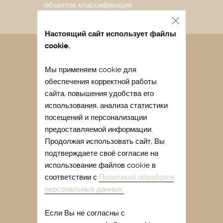
объектов классификации
Настоящий сайт использует файлы
cookie.
Санаторий в Евпатории
Мы применяем cookie для
Лечение в санатории Евпатории
обеспечения корректной работы
Отдых в Евпатории весной
сайта, повышения удобства его
Отдых в Евпатории с детьми
использования, анализа статистики
посещений и персонализации
Легочный санаторий Крыма
предоставляемой информации.
Купить путевку в санаторий Крыма
Продолжая использовать сайт, Вы
подтверждаете своё согласие на
Лечение сакскими грязями
использование файлов cookie в
Лечение гинекологических
соответствии с
Политикой обработки
заболеваний в Крыму
персональных данных.
Отдых в Евпатории отзывы
Если Вы не согласны с
Отдых в санатории Крыма летом