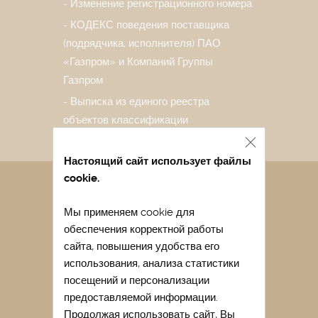
Изменение регистрационного номера
КОДЕКС поведения поставщика
(подрядчика, исполнителя) ПАО
«Газпром» и Компаний Группы
Газпром
Выписка из единого реестра
объектов классификации
Настоящий сайт использует файлы
cookie.
Санаторий в Евпатории
Мы применяем cookie для
Лечение в санатории Евпатории
обеспечения корректной работы
Отдых в Евпатории весной
сайта, повышения удобства его
Отдых в Евпатории с детьми
использования, анализа статистики
посещений и персонализации
Легочный санаторий Крыма
предоставляемой информации.
Купить путевку в санаторий Крыма
Продолжая использовать сайт, Вы