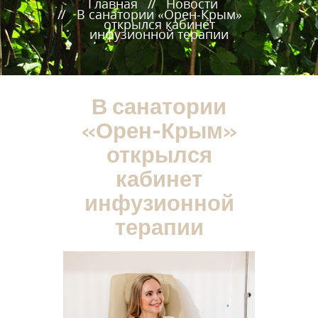
Главная
Новости
В санатории «Орен-Крым»
открылся кабинет
инфузионной терапии
В санатории
«Орен-Крым»
открылся
кабинет
инфузионной
терапии