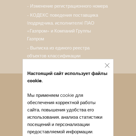
Изменение регистрационного номера
КОДЕКС поведения поставщика
(подрядчика, исполнителя) ПАО
«Газпром» и Компаний Группы
Газпром
Выписка из единого реестра
объектов классификации
Настоящий сайт использует файлы
cookie.
Санаторий в Евпатории
Мы применяем cookie для
Лечение в санатории Евпатории
обеспечения корректной работы
Отдых в Евпатории весной
сайта, повышения удобства его
Отдых в Евпатории с детьми
использования, анализа статистики
посещений и персонализации
Легочный санаторий Крыма
предоставляемой информации.