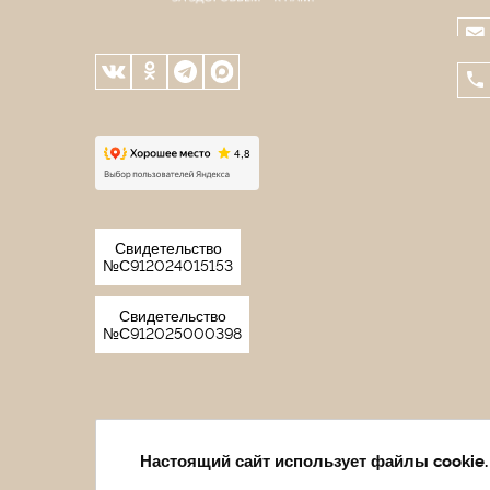
Свидетельство
№С912024015153
Свидетельство
№С912025000398
Настоящий сайт использует файлы cookie.