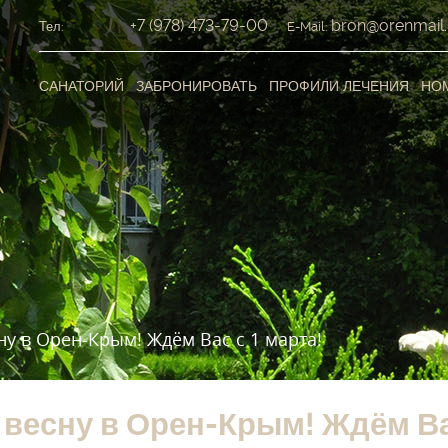
+7 (978) 473-79-00
bron@orenmail.
Тел:
E-Mail:
САНАТОРИЙ
ЗАБРОНИРОВАТЬ
ПРОФИЛИ ЛЕЧЕНИЯ
НО
ну в Орен-Крым! Ждём Вас с 1 марта!
 весну в Орен-Крым! Ждём Вас