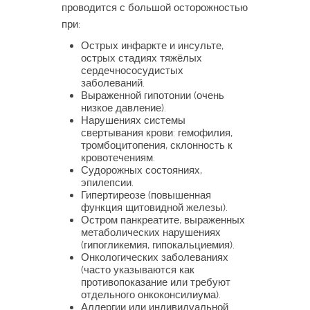
проводится с большой осторожностью
при:
Острых инфаркте и инсульте,
острых стадиях тяжёлых
сердечнососудистых
заболеваний.
Выраженной гипотонии (очень
низкое давление).
Нарушениях системы
свертывания крови: гемофилия,
тромбоцитопения, склонность к
кровотечениям.
Судорожных состояниях,
эпилепсии.
Гипертиреозе (повышенная
функция щитовидной железы).
Остром панкреатите, выраженных
метаболических нарушениях
(гипогликемия, гипокальциемия).
Онкологических заболеваниях
(часто указываются как
противопоказание или требуют
отдельного онкоконсилиума).
Аллергии или индивидуальной