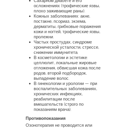
Сахарном диабете и его
осложнениях (трофические язвы,
плохо заживающие раны).
Кожных заболеваниях: акне,
постакне, псориаз, экзема,
дерматиты, грибковые поражения
кожи и ногтей, трофические язвы,
пролежни.
Частых простудах, синдроме
хронической усталости, стрессе,
снижении иммунитета.
В косметологии и эстетике:
целлюлит, локальные жировые
отложения, обвисшая кожа после
родов, второй подбородок,
выпадение волос.
В гинекологии и урологии — при
воспалительных заболеваниях,
хронических инфекциях,
реабилитации после
вмешательств (строго по
показаниям врача).
Противопоказания
Озонотерапия не проводится или