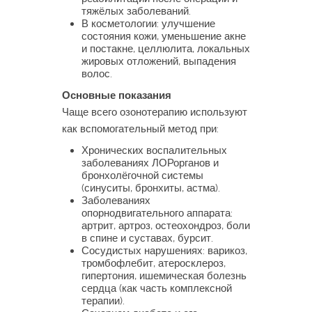
тяжёлых заболеваний.
В косметологии: улучшение
состояния кожи, уменьшение акне
и постакне, целлюлита, локальных
жировых отложений, выпадения
волос.
Основные показания
Чаще всего озонотерапию используют
как вспомогательный метод при:
Хронических воспалительных
заболеваниях ЛОРорганов и
бронхолёгочной системы
(синуситы, бронхиты, астма).
Заболеваниях
опорнодвигательного аппарата:
артрит, артроз, остеохондроз, боли
в спине и суставах, бурсит.
Сосудистых нарушениях: варикоз,
тромбофлебит, атеросклероз,
гипертония, ишемическая болезнь
сердца (как часть комплексной
терапии).