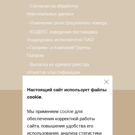
Согласие на обработку
персональных данных
Изменение регистрационного номера
КОДЕКС поведения поставщика
(подрядчика, исполнителя) ПАО
«Газпром» и Компаний Группы
Газпром
Выписка из единого реестра
объектов классификации
Настоящий сайт использует файлы
cookie.
Санаторий в Евпатории
Мы применяем cookie для
Лечение в санатории Евпатории
обеспечения корректной работы
Отдых в Евпатории весной
сайта, повышения удобства его
Отдых в Евпатории с детьми
использования, анализа статистики